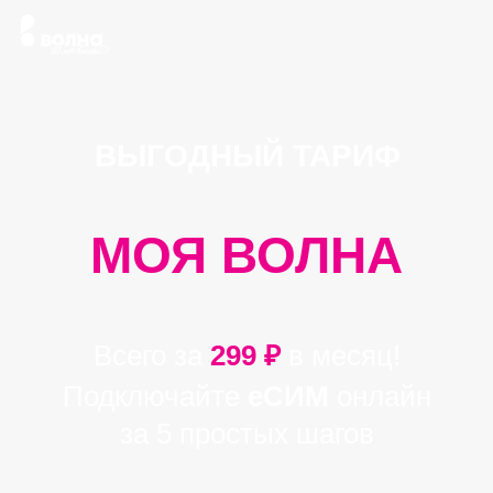
Подключить еСИМ
ВЫГОДНЫЙ ТАРИФ
МОЯ ВОЛНА
Всего за
299 ₽
в месяц!
Подключайте
еСИМ
онлайн
за 5 простых шагов