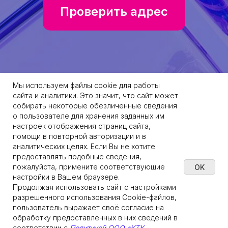
Проверить адрес
Мы используем файлы cookie для работы
сайта и аналитики. Это значит, что сайт может
собирать некоторые обезличенные сведения
о пользователе для хранения заданных им
настроек отображения страниц сайта,
Подключение домашнего интернета:
помощи в повторной авторизации и в
+7 (978) 160-23-95
аналитических целях. Если Вы не хотите
предоставлять подобные сведения,
пожалуйста, примените соответствующие
OK
Техническая поддержка абонентов:
настройки в Вашем браузере.
Продолжая использовать сайт с настройками
+7 (978) 555-0-555
разрешенного использования Cookie-файлов,
пользователь выражает своё согласие на
обработку предоставленных в них сведений в
соответствии с
Политикой ООО «КТК